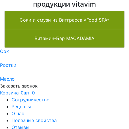
продукции vitavim
Соки и смузи из Витграсса «Food SPA»
Витамин-Бар MACADAMIA
Сок
Ростки
Масло
Заказать звонок
Корзина-0шт.
0
Сотрудничество
Рецепты
О нас
Полезные свойства
Отзывы