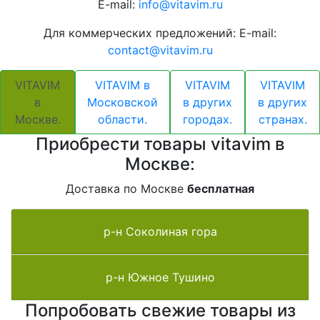
E-mail:
info@vitavim.ru
Для коммерческих предложений: E-mail:
contact@vitavim.ru
VITAVIM
VITAVIM в
VITAVIM
VITAVIM
в
Московской
в других
в других
Москве.
области.
городах.
странах.
Приобрести товары vitavim в
Москве:
Доставка по Москве
бесплатная
р-н Соколиная гора
р-н Южное Тушино
Попробовать свежие товары из