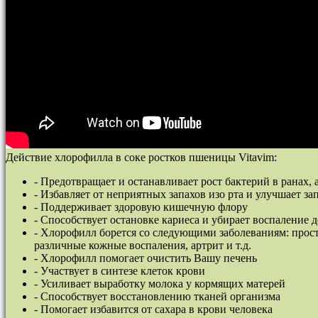
Действие хлорофилла в соке ростков пшеницы Vitavim:
- Предотвращает и останавливает рост бактерий в ранах,
- Избавляет от неприятных запахов изо рта и улучшает за
- Поддерживает здоровую кишечную флору
- Способствует остановке кариеса и убирает воспаление д
- Хлорофилл борется со следующими заболеваниям: просту
различные кожные воспаления, артрит и т.д.
- Хлорофилл помогает очистить Вашу печень
- Участвует в синтезе клеток крови
- Усиливает выработку молока у кормящих матерей
- Способствует восстановлению тканей организма
- Помогает избавится от сахара в крови человека