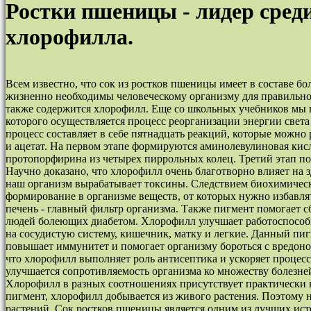
Ростки пшеницы - лидер сред
хлорофилла.
Всем известно, что сок из ростков пшеницы имеет в составе 
жизненно необходимы человеческому организму для правильной
также содержится хлорофилл. Еще со школьных учебников мы 
которого осуществляется процесс реорганизации энергии света
процесс составляет в себе пятнадцать реакций, которые можно 
и ацетат. На первом этапе формируются аминолевулиновая кисл
протопорфирина из четырех пиррольных колец. Третий этап п
Научно доказано, что хлорофилл очень благотворно влияет на
наш организм вырабатывает токсины. Следствием биохимическ
формирование в организме веществ, от которых нужно избавля
печень - главный фильтр организма. Также пигмент помогает сб
людей болеющих диабетом. Хлорофилл улучшает работоспособно
на сосудистую систему, кишечник, матку и легкие. Данный пи
повышает иммунитет и помогает организму бороться с вредоно
что хлорофилл выполняет роль антисептика и ускоряет процес
улучшается сопротивляемость организма ко множеству болезне
Хлорофилл в разных соотношениях присутствует практически в
пигмент, хлорофилл добывается из живого растения. Поэтому 
растений. Сок ростков пшеницы является одним из лучших ист