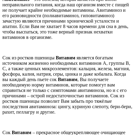
неправильного питания, когда наш организм вместе с пищей
не получает крайне необходимые витамины. Авитаминоз и
его разновидности (полиавитаминоз, гиповитаминоз)
зачастую являются причинами хронической усталости и
апатии. Если Вам не хватает 8 часов времени для сна в день,
чтобы выспаться, это тоже верный признак нехватки
витаминов в организме.
Сок из ростков пшеницы
Витавим
является богатым
источником жизненно необходимых витаминов A, группы B,
C, а также ценных микроэлементов: кальция, железа, магния,
фосфора, калия, натрия, серы, цинка и даже кобальта. Когда
вы каждый день пьете сок
Витавим
, Вы получаете
необходимую норму витаминов, которые помогут вам
справиться не только с симптомами авитаминоза, но и с его
причинами – острой недостаточностью витаминов. Сок из
ростков пшеницы позволит Вам забыть про тяжёлые
последствия авитаминоза: цингу, куриную слепоту, бери-бери,
рахит, пеллагру и другие.
Сок
Витавим
– прекрасное общеукрепляющее очищающее