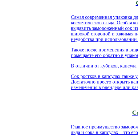
Самая современная упаковка д
косметического льда. Особая к
выдавить замороженный сок из 
широкой стороной и зажимая п
неудобства при использовании
Также после применения в виде
помещаете его обратно в упако
В отличии от кубиков, капсула
Сок ростков в капсулах также 
Достаточно просто открыть ка
измельчения в блендере или ра
С
Главное преимущество заморож
льда и сока в капсулах – это ег